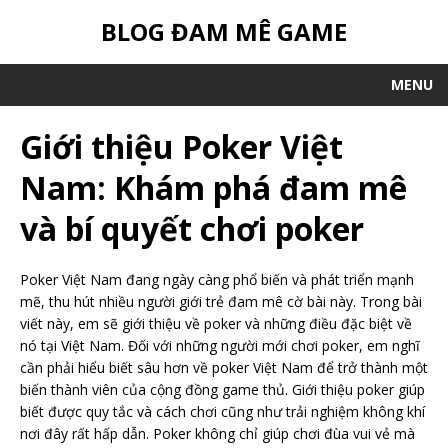
BLOG ĐAM MÊ GAME
MENU
Giới thiệu Poker Việt
Nam: Khám phá đam mê
và bí quyết chơi poker
Poker Việt Nam đang ngày càng phổ biến và phát triển mạnh
mẽ, thu hút nhiều người giới trẻ đam mê cờ bài này. Trong bài
viết này, em sẽ giới thiệu về poker và những điều đặc biệt về
nó tại Việt Nam. Đối với những người mới chơi poker, em nghĩ
cần phải hiểu biết sâu hơn về poker Việt Nam để trở thành một
biến thành viên của cộng đồng game thủ. Giới thiệu poker giúp
biết được quy tắc và cách chơi cũng như trải nghiệm không khí
nơi đây rất hấp dẫn. Poker không chỉ giúp chơi đùa vui vẻ mà