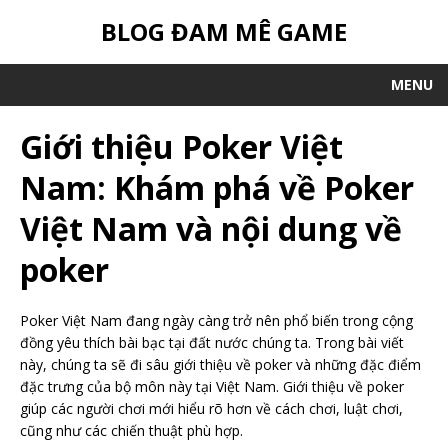
BLOG ĐAM MÊ GAME
MENU
Giới thiệu Poker Việt
Nam: Khám phá về Poker
Việt Nam và nội dung về
poker
Poker Việt Nam đang ngày càng trở nên phổ biến trong cộng
đồng yêu thích bài bạc tại đất nước chúng ta. Trong bài viết
này, chúng ta sẽ đi sâu giới thiệu về poker và những đặc điểm
đặc trưng của bộ môn này tại Việt Nam. Giới thiệu về poker
giúp các người chơi mới hiểu rõ hơn về cách chơi, luật chơi,
cũng như các chiến thuật phù hợp.