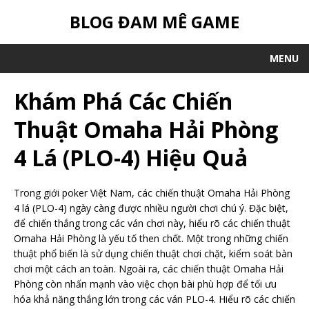
BLOG ĐAM MÊ GAME
MENU
Khám Phá Các Chiến
Thuật Omaha Hải Phòng
4 Lá (PLO-4) Hiệu Quả
Trong giới poker Việt Nam, các chiến thuật Omaha Hải Phòng
4 lá (PLO-4) ngày càng được nhiều người chơi chú ý. Đặc biệt,
để chiến thắng trong các ván chơi này, hiểu rõ các chiến thuật
Omaha Hải Phòng là yếu tố then chốt. Một trong những chiến
thuật phổ biến là sử dụng chiến thuật chơi chặt, kiểm soát bàn
chơi một cách an toàn. Ngoài ra, các chiến thuật Omaha Hải
Phòng còn nhấn mạnh vào việc chọn bài phù hợp để tối ưu
hóa khả năng thắng lớn trong các ván PLO-4. Hiểu rõ các chiến