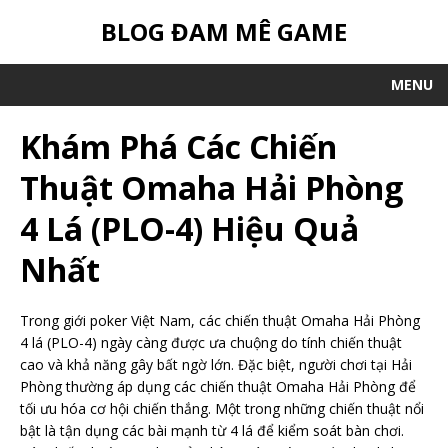
BLOG ĐAM MÊ GAME
MENU
Khám Phá Các Chiến
Thuật Omaha Hải Phòng
4 Lá (PLO-4) Hiệu Quả
Nhất
Trong giới poker Việt Nam, các chiến thuật Omaha Hải Phòng
4 lá (PLO-4) ngày càng được ưa chuộng do tính chiến thuật
cao và khả năng gây bất ngờ lớn. Đặc biệt, người chơi tại Hải
Phòng thường áp dụng các chiến thuật Omaha Hải Phòng để
tối ưu hóa cơ hội chiến thắng. Một trong những chiến thuật nổi
bật là tận dụng các bài mạnh từ 4 lá để kiểm soát bàn chơi.