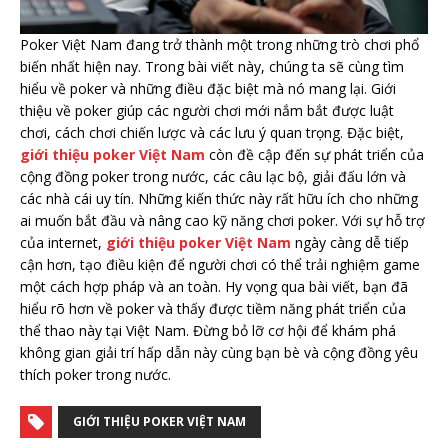
Poker Việt Nam đang trở thành một trong những trò chơi phổ
biến nhất hiện nay. Trong bài viết này, chúng ta sẽ cùng tìm
hiểu về poker và những điều đặc biệt mà nó mang lại. Giới
thiệu về poker giúp các người chơi mới nắm bắt được luật
chơi, cách chơi chiến lược và các lưu ý quan trọng. Đặc biệt,
giới thiệu poker Việt Nam
còn đề cập đến sự phát triển của
cộng đồng poker trong nước, các câu lạc bộ, giải đấu lớn và
các nhà cái uy tín. Những kiến thức này rất hữu ích cho những
ai muốn bắt đầu và nâng cao kỹ năng chơi poker. Với sự hỗ trợ
của internet,
giới thiệu poker Việt Nam
ngày càng dễ tiếp
cận hơn, tạo điều kiện để người chơi có thể trải nghiệm game
một cách hợp pháp và an toàn. Hy vọng qua bài viết, bạn đã
hiểu rõ hơn về poker và thấy được tiềm năng phát triển của
thể thao này tại Việt Nam. Đừng bỏ lỡ cơ hội để khám phá
không gian giải trí hấp dẫn này cùng bạn bè và cộng đồng yêu
thích poker trong nước.
GIỚI THIỆU POKER VIỆT NAM