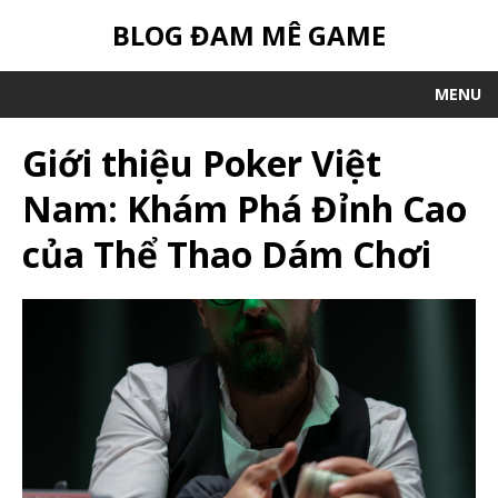
BLOG ĐAM MÊ GAME
MENU
Giới thiệu Poker Việt
Nam: Khám Phá Đỉnh Cao
của Thể Thao Dám Chơi