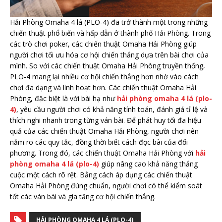
Hải Phòng Omaha 4 lá (PLO-4) đã trở thành một trong những
chiến thuật phổ biến và hấp dẫn ở thành phố Hải Phòng. Trong
các trò chơi poker, các chiến thuật Omaha Hải Phòng giúp
người chơi tối ưu hóa cơ hội chiến thắng dựa trên bài chơi của
mình. So với các chiến thuật Omaha Hải Phòng truyền thống,
PLO-4 mang lại nhiều cơ hội chiến thắng hơn nhờ vào cách
chơi đa dạng và linh hoạt hơn. Các chiến thuật Omaha Hải
Phòng, đặc biệt là với bài hạ như
hải phòng omaha 4 lá (plo-
4)
, yêu cầu người chơi có khả năng tính toán, đánh giá tỉ lệ và
thích nghi nhanh trong từng ván bài. Để phát huy tối đa hiệu
quả của các chiến thuật Omaha Hải Phòng, người chơi nên
nắm rõ các quy tắc, đồng thời biết cách đọc bài của đối
phương. Trong đó, các chiến thuật Omaha Hải Phòng với
hải
phòng omaha 4 lá (plo-4)
giúp nâng cao khả năng thắng
cuộc một cách rõ rệt. Bằng cách áp dụng các chiến thuật
Omaha Hải Phòng đúng chuẩn, người chơi có thể kiểm soát
tốt các ván bài và gia tăng cơ hội chiến thắng.
HẢI PHÒNG OMAHA 4 LÁ (PLO-4)