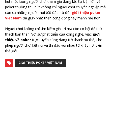
hút một lượng người chơi tham gia đáng kể. Sự kiện lớn về
poker thường thu hút không chỉ người chơi chuyên nghiệp mà
còn cả những người mới bắt đầu, từ đó,
giới thiệu poker
Việt Nam
đã giúp phát triển cộng đồng này mạnh mẽ hơn.
Người chơi không chỉ tìm kiếm giải trí mà còn cơ hội để thử
thách bản thân. Với sự phát triển của công nghệ, việc
giới
thiệu về poker
trực tuyến cũng đang trở thành xu thế, cho
phép người chơi kết nối và thi đấu với nhau từ khắp nơi trên
thế giới.
GIỚI THIỆU POKER VIỆT NAM