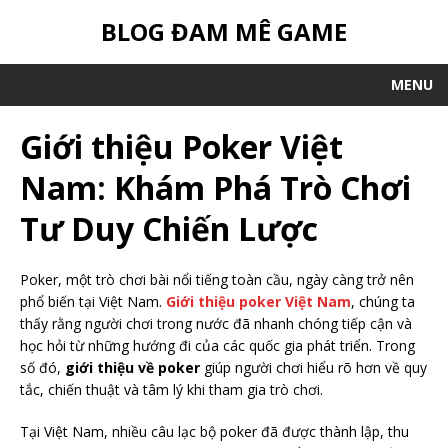
BLOG ĐAM MÊ GAME
MENU
Giới thiệu Poker Việt
Nam: Khám Phá Trò Chơi
Tư Duy Chiến Lược
Poker, một trò chơi bài nổi tiếng toàn cầu, ngày càng trở nên
phổ biến tại Việt Nam.
Giới thiệu poker Việt Nam
, chúng ta
thấy rằng người chơi trong nước đã nhanh chóng tiếp cận và
học hỏi từ những hướng đi của các quốc gia phát triển. Trong
số đó,
giới thiệu về poker
giúp người chơi hiểu rõ hơn về quy
tắc, chiến thuật và tâm lý khi tham gia trò chơi.
Tại Việt Nam, nhiều câu lạc bộ poker đã được thành lập, thu