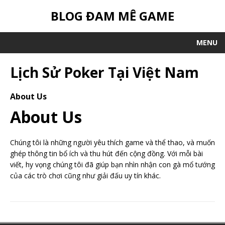
BLOG ĐAM MÊ GAME
MENU
Lịch Sử Poker Tại Việt Nam
About Us
About Us
Chúng tôi là những người yêu thích game và thể thao, và muốn
ghép thông tin bổ ích và thu hút đến cộng đồng. Với mỗi bài
viết, hy vọng chúng tôi đã giúp bạn nhìn nhận con gà mổ tướng
của các trò chơi cũng như giải đấu uy tín khác.